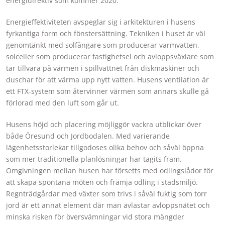
energidirektiv som kommer 2020.
Energieffektiviteten avspeglar sig i arkitekturen i husens
fyrkantiga form och fönstersättning. Tekniken i huset är väl
genomtänkt med solfångare som producerar varmvatten,
solceller som producerar fastighetsel och avloppsväxlare som
tar tillvara på värmen i spillvattnet från diskmaskiner och
duschar för att värma upp nytt vatten. Husens ventilation är
ett FTX-system som återvinner värmen som annars skulle gå
förlorad med den luft som går ut.
Husens höjd och placering möjliggör vackra utblickar över
både Öresund och Jordbodalen. Med varierande
lägenhetsstorlekar tillgodoses olika behov och såväl öppna
som mer traditionella planlösningar har tagits fram.
Omgivningen mellan husen har försetts med odlingslådor för
att skapa spontana möten och främja odling i stadsmiljö.
Regnträdgårdar med växter som trivs i såväl fuktig som torr
jord är ett annat element där man avlastar avloppsnätet och
minska risken för översvämningar vid stora mängder