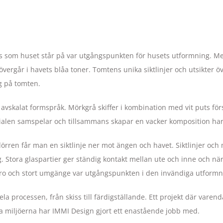
lats som huset står på var utgångspunkten för husets utformning.
ergår i havets blåa toner. Tomtens unika siktlinjer och utsikter öv
g på tomten.
avskalat formspråk. Mörkgrå skiffer i kombination med vit puts fö
ialen samspelar och tillsammans skapar en vacker komposition har
rren får man en siktlinje ner mot ängen och havet. Siktlinjer och mö
g. Stora glaspartier ger ständig kontakt mellan ute och inne och nä
aro och stort umgänge var utgångspunkten i den invändiga utformn
la processen, från skiss till färdigställande. Ett projekt där varen
öra miljöerna har IMMI Design gjort ett enastående jobb med.