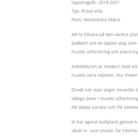
Uppdragsår: 2018-2021
Typ: Privat villa
Plats: Nordvästra Skåne
Att ta tillvara på den vackra p
bakkant och en öppen äng som öv
husets utformning och placerin
Arkitekturen är modern med ett 
husets rena volymer. Hur mater
Direkt när man stiger innanför dö
viktiga delar i husets utformnin
Att skapa sociala rum för samv
Vi har agerat bollplank genom he
såväl in- som utsida. De interi