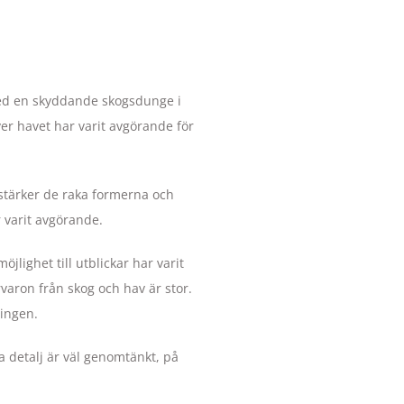
 Med en skyddande skogsdunge i
er havet har varit avgörande för
rstärker de raka formerna och
 varit avgörande.
jlighet till utblickar har varit
rvaron från skog och hav är stor.
ingen.
da detalj är väl genomtänkt, på